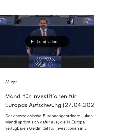
Vortrag und Diskussion mit Dr. Wolfgang
Schüssel, Bundeskanzler a.D., Mitglied des
Europäischen Verdienstordens 2025 18. Mai 2026
| 18:00 – 19:00 Raum WEISS S1.5, Straßburg
Eine Veranstaltung der ÖVP-Delegation im
Europäischen Parlament, ein Livestream wird
zeitnah an dieser Stelle verfügbar sein (auf
DE/EN/FR): https://ep.interactio.eu/ksou-qzn-nath-
qir
Load video
28. Apr.
Mandl für Investitionen für
Europas Aufschwung (27.04.2026)