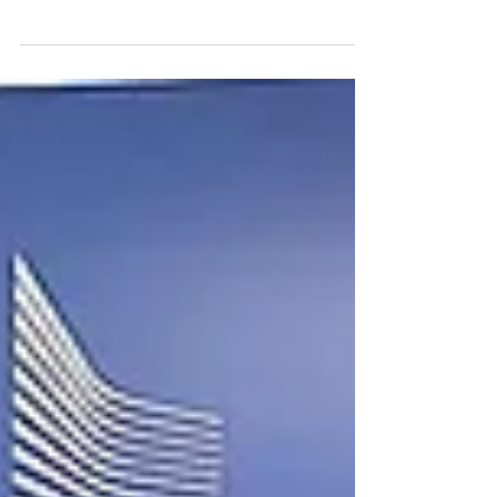
Der österreichische Europaabgeordnete Lukas
Mandl spricht sich dafür aus, die in Europa
verfügbaren Geldmittel für Investitionen in
Europas Wirtschaft einzusetzen. Europa brauche
den Aufschwung, so Mandl, in der Debatte zur
Savings and Investment Union (SIU). Mandl tritt
für eine Stärkung des EU-Binnenmarktes im
Finanzbereich ein.