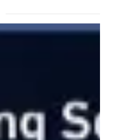
mit Jesus Christus im Evangelium“, sagte Propst
Petrus Stockinger in seiner Predigt im Rahmen der
diesjährigen Burjan-Messe, zu der die
Parlamentarier Karl Arlamovsky (Neos), Peko
Baxant (SPÖ), Lukas Mandl (ÖVP), Judith
Pühringer (Grüne) und Christian Schandor (FPÖ)
eingeladen hatten. Hildegard Burjan wurde 2012
seliggesprochen. Die spätere Gründerin der
Caritas Socialis war Abgeordnete zum Wiener
Landtag und zum österreichischen