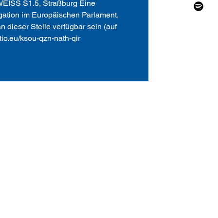
WEISS S1.5, Straßburg Eine
gation im Europäischen Parlament,
n dieser Stelle verfügbar sein (auf
tio.eu/ksou-qzn-nath-qir