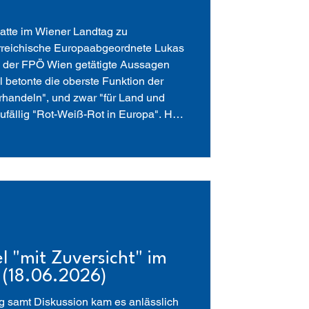
batte im Wiener Landtag zu
rreichische Europaabgeordnete Lukas
 der FPÖ Wien getätigte Aussagen
betonte die oberste Funktion der
handeln", und zwar "für Land und
zufällig "Rot-Weiß-Rot in Europa". Hier
rbeit und Verhandlungsgeschick.
 Bedeutung der europäischen I
l "mit Zuversicht" im
 (18.06.2026)
g samt Diskussion kam es anlässlich