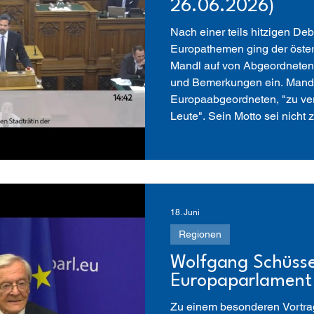
26.06.2026)
Nach einer teils hitzigen De
Europathemen ging der öste
Mandl auf von Abgeordneten
und Bemerkungen ein. Mandl 
Europaabgeordneten, "zu ver
Leute". Sein Motto sei nicht 
gehe es um konkrete Detaila
Lukas Mandl unterstrich die
18. Juni
Regionen
Wolfgang Schüsse
Europaparlament
Zu einem besonderen Vortra